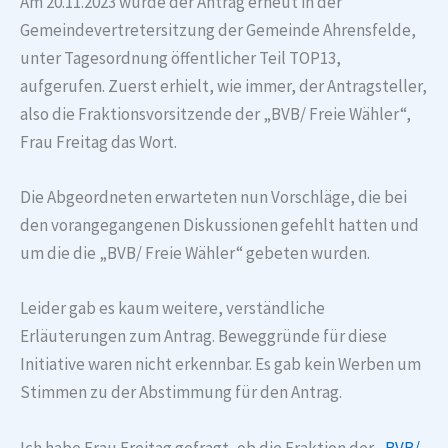
Am 20.11.2023 wurde der Antrag erneut in der
Gemeindevertretersitzung der Gemeinde Ahrensfelde,
unter Tagesordnung öffentlicher Teil TOP13,
aufgerufen. Zuerst erhielt, wie immer, der Antragsteller,
also die Fraktionsvorsitzende der „BVB/ Freie Wähler“,
Frau Freitag das Wort.
Die Abgeordneten erwarteten nun Vorschläge, die bei
den vorangegangenen Diskussionen gefehlt hatten und
um die die „BVB/ Freie Wähler“ gebeten wurden.
Leider gab es kaum weitere, verständliche
Erläuterungen zum Antrag. Beweggründe für diese
Initiative waren nicht erkennbar. Es gab kein Werben um
Stimmen zu der Abstimmung für den Antrag.
Ich habe Frau Freitag gefragt, ob die Fraktion der
„BVB/