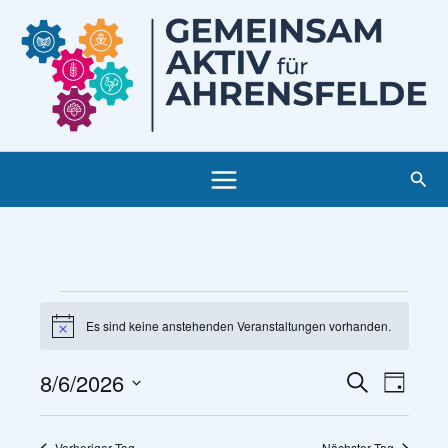
Zum
Inhalt
springen
Such
Veranstaltungen
Es sind keine anstehenden Veranstaltungen vorhanden.
für
Hinweis
August
8/6/2026
Veranstaltung
Veranst
Suche
6,
Tag
Suche
Ansicht
Datum
2026
und
Navigat
wählen.
Vorheriger Tag
Nächster Tag